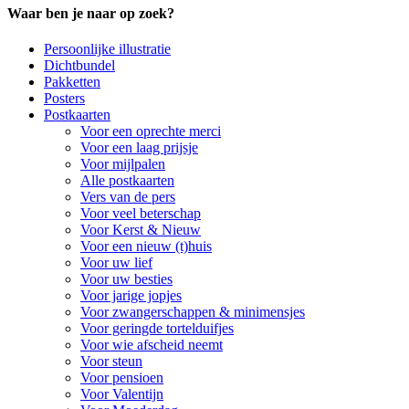
Waar ben je naar op zoek?
Persoonlijke illustratie
Dichtbundel
Pakketten
Posters
Postkaarten
Voor een oprechte merci
Voor een laag prijsje
Voor mijlpalen
Alle postkaarten
Vers van de pers
Voor veel beterschap
Voor Kerst & Nieuw
Voor een nieuw (t)huis
Voor uw lief
Voor uw besties
Voor jarige jopjes
Voor zwangerschappen & minimensjes
Voor geringde tortelduifjes
Voor wie afscheid neemt
Voor steun
Voor pensioen
Voor Valentijn