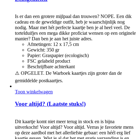
€
3,00
Is er dan een grotere mijlpaal dan trouwen? NOPE. Een dik
cadeau en de geweldige outfit, heb je waarschijnlijk nog
nodig. Maar met hét perfecte kaartje ben je al heel veel. De
tortelduifjes een mega dikke proficiat wensen op een originele
manier? Dan ben je aan het juiste adres.
Afmetingen: 12 x 17,5 cm
Gewicht: 350 gr
Papier: Graspapier (ecologisch)
FSC gelabeld product
Beschrijfbare achterkant
⚠️ OPGELET. De Warboek kaartjes zijn groter dan de
gemiddelde postkaartjes.
Toon winkelwagen
Voor altijd? (Laatste stuks!)
€
3,00
Dit kaartje komt niet meer terug in stock en is bijna
uitverkocht! Voor altijd? Voor altijd. Verras je favoriete mens
op deze aardbol met het allerliefste gebaar: een héél erg lief
kaartje geven. Wist je al dat het met gratis verzending is en