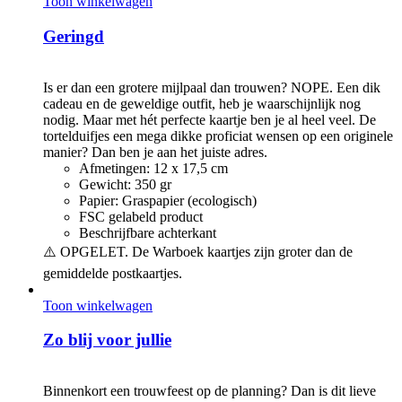
Toon winkelwagen
Geringd
€
3,00
Is er dan een grotere mijlpaal dan trouwen? NOPE. Een dik
cadeau en de geweldige outfit, heb je waarschijnlijk nog
nodig. Maar met hét perfecte kaartje ben je al heel veel. De
tortelduifjes een mega dikke proficiat wensen op een originele
manier? Dan ben je aan het juiste adres.
Afmetingen: 12 x 17,5 cm
Gewicht: 350 gr
Papier: Graspapier (ecologisch)
FSC gelabeld product
Beschrijfbare achterkant
⚠️ OPGELET. De Warboek kaartjes zijn groter dan de
gemiddelde postkaartjes.
Toon winkelwagen
Zo blij voor jullie
€
3,00
Binnenkort een trouwfeest op de planning? Dan is dit lieve