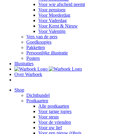
Voor wie afscheid neemt
Voor pensioen
Voor Moederdag
Voor Vaderdag
Voor Kerst & Nieuw
Voor Valentijn
Vers van de pers
Goedkoopjes
Pakketten
Persoonlijke illustratie
Posters
Illustraties
Over Warboek
Shop
Dichtbundel
Postkaarten
Alle postkaarten
Voor jarige jopjes
Voor steun
Voor de vrienden
Voor uw lief
Voor een nieuw (t)huis