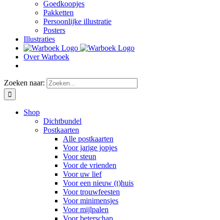
Goedkoopjes
Pakketten
Persoonlijke illustratie
Posters
Illustraties
Over Warboek
Zoeken naar:
Shop
Dichtbundel
Postkaarten
Alle postkaarten
Voor jarige jopjes
Voor steun
Voor de vrienden
Voor uw lief
Voor een nieuw (t)huis
Voor trouwfeesten
Voor minimensjes
Voor mijlpalen
Voor beterschap